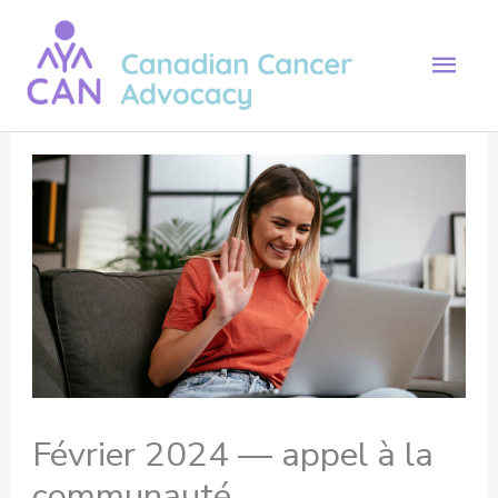
Aller
au
Men
contenu
prin
Février 2024 — appel à la
communauté