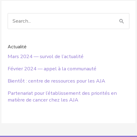
S
e
a
r
Actualité
Mars 2024 — survol de l’actualité
c
h
Février 2024 — appel à la communauté
f
Bientôt : centre de ressources pour les AJA
o
Partenariat pour l’établissement des priorités en
r
matière de cancer chez les AJA
: